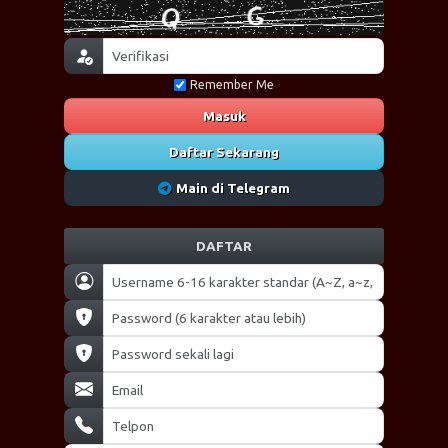
Remember Me
Masuk
Daftar Sekarang
Main di Telegram
DAFTAR